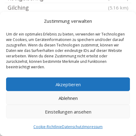
Gilching
(5.16 km)
Greifenberg Ammersee
(5.51 km)
Zustimmung verwalten
Türkenfeld bei Fürstenfeldbruck
(5.86 km)
Um dir ein optimales Erlebnis zu bieten, verwenden wir Technologien
Utting am Ammersee
(6.4 km)
wie Cookies, um Geräteinformationen zu speichern und/oder darauf
Alling Oberbayern
(6.52 km)
zuzugreifen. Wenn du diesen Technologien zustimmst, können wir
Daten wie das Surfverhalten oder eindeutige IDs auf dieser Website
Andechs
(6.95 km)
verarbeiten. Wenn du deine Zustimmung nicht erteilst oder
zurückziehst, können bestimmte Merkmale und Funktionen
Moorenweis
(7.09 km)
beeinträchtigt werden.
Fürstenfeldbruck
(7.28 km)
Finning
(7.68 km)
Akzeptieren
Eresing
(7.69 km)
Ablehnen
Windach Kreis Landsberg am Lech
(7.78 km)
Gauting
(7.78 km)
Einstellungen ansehen
Eichenau bei München
(7.89 km)
Cookie-Richtlinie
Datenschutz
Impressum
Adelshofen Kreis Fürstenfeldbruck
(7.91 km)