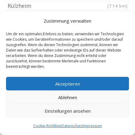
Rülzheim
(7.14 km)
Siebeldingen
(7.3 km)
Zustimmung verwalten
Schweighofen
(7.34 km)
Birkweiler
(7.34 km)
Um dir ein optimales Erlebnis zu bieten, verwenden wir Technologien
wie Cookies, um Geräteinformationen zu speichern und/oder darauf
Kapsweyer
(7.6 km)
zuzugreifen. Wenn du diesen Technologien zustimmst, können wir
Daten wie das Surfverhalten oder eindeutige IDs auf dieser Website
Waldhambach Pfalz
(7.81 km)
verarbeiten. Wenn du deine Zustimmung nicht erteilst oder
Hagenbach Pfalz
zurückziehst, können bestimmte Merkmale und Funktionen
(7.88 km)
beeinträchtigt werden.
Kuhardt
(8.01 km)
Walsheim Pfalz
(8.05 km)
Akzeptieren
Neupotz
(8.06 km)
Ablehnen
Essingen Pfalz
(8.07 km)
Münchweiler am Klingbach
(8.15 km)
Einstellungen ansehen
Bellheim
(8.21 km)
Cookie-Richtlinie
Datenschutz
Impressum
Frankweiler Pfalz
(8.28 km)