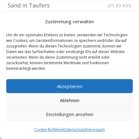
Sand in Taufers
(31.33 km)
Ahrntal
(31.71 km)
Zustimmung verwalten
Wörgl
(31.76 km)
Lenggries
(31.85 km)
Um dir ein optimales Erlebnis zu bieten, verwenden wir Technologien
wie Cookies, um Geräteinformationen zu speichern und/oder darauf
Spinges
(31.95 km)
zuzugreifen. Wenn du diesen Technologien zustimmst, können wir
Daten wie das Surfverhalten oder eindeutige IDs auf dieser Website
Pfalzen
(32.74 km)
verarbeiten. Wenn du deine Zustimmung nicht erteilst oder
Natz Schabs
(33.36 km)
zurückziehst, können bestimmte Merkmale und Funktionen
beeinträchtigt werden.
St Martin in Passeier
(33.38 km)
Benediktbeuern
(33.47 km)
Akzeptieren
Pustertal
(33.66 km)
Ablehnen
Bruneck Percha
(34.02 km)
Lüsen
(34.12 km)
Einstellungen ansehen
Brixen Elvas
(34.35 km)
Bichl bei Bad Tölz
Cookie-Richtlinie
Datenschutz
Impressum
(34.48 km)