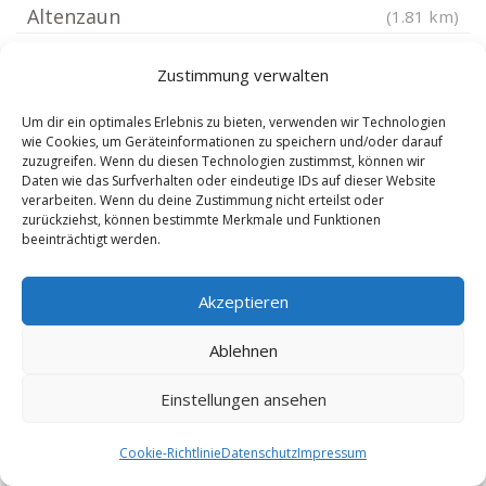
Altenzaun
(1.81 km)
Kamern bei Schönhausen
(2.39 km)
Zustimmung verwalten
Sandauerholz
(2.4 km)
Havelberg
(3.52 km)
Um dir ein optimales Erlebnis zu bieten, verwenden wir Technologien
wie Cookies, um Geräteinformationen zu speichern und/oder darauf
Hohenberg-Krusemark
(4.78 km)
zuzugreifen. Wenn du diesen Technologien zustimmst, können wir
Daten wie das Surfverhalten oder eindeutige IDs auf dieser Website
Hindenburg bei Stendal
(5.7 km)
verarbeiten. Wenn du deine Zustimmung nicht erteilst oder
Iden
(6.37 km)
zurückziehst, können bestimmte Merkmale und Funktionen
beeinträchtigt werden.
Behrendorf Altmark
(6.7 km)
Arneburg
(7.05 km)
Akzeptieren
Bertkow
(7.34 km)
Ablehnen
Beelitz bei Stendal
(7.55 km)
Werben Elbe
(7.74 km)
Einstellungen ansehen
Neuermark-Lübars
(8.18 km)
Schollene
(8.52 km)
Cookie-Richtlinie
Datenschutz
Impressum