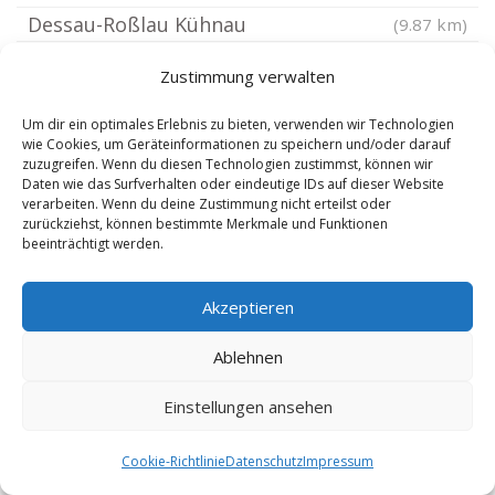
Dessau-Roßlau Kühnau
(9.87 km)
Dessau-Roßlau Petersdorf
(9.91 km)
Zustimmung verwalten
Dessau-Roßlau Zoberberg
(10.29 km)
Loburg bei Magdeburg
Um dir ein optimales Erlebnis zu bieten, verwenden wir Technologien
(10.39 km)
wie Cookies, um Geräteinformationen zu speichern und/oder darauf
Glinde bei Schönebeck
(10.51 km)
zuzugreifen. Wenn du diesen Technologien zustimmst, können wir
Daten wie das Surfverhalten oder eindeutige IDs auf dieser Website
Dessau-Roßlau Bahrendorf
(10.75 km)
verarbeiten. Wenn du deine Zustimmung nicht erteilst oder
zurückziehst, können bestimmte Merkmale und Funktionen
Dessau-Roßlau Siedlung
(10.83 km)
beeinträchtigt werden.
Sachsendorf bei Schönebeck
(10.97 km)
Dessau-Roßlau Alten
(11.22 km)
Akzeptieren
Wespen
(11.41 km)
Ablehnen
Schweinitz bei Zerbst
(11.49 km)
Pömmelte
(11.59 km)
Einstellungen ansehen
Dessau-Roßlau
(11.64 km)
Cookie-Richtlinie
Datenschutz
Impressum
Osternienburg
(11.71 km)