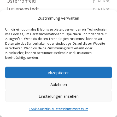
Osterrönfeld
(9.41 km)
Lütjenwestedt
(9.43 km)
Kropp bei Schleswig
(9.53 km)
Zustimmung verwalten
Bunsoh Dithmarschen
(9.55 km)
Um dir ein optimales Erlebnis zu bieten, verwenden wir Technologien
Immenstedt bei Albersdorf
(9.55 km)
wie Cookies, um Geräteinformationen zu speichern und/oder darauf
zuzugreifen. Wenn du diesen Technologien zustimmst, können wir
Hollingstedt bei Delve
(9.58 km)
Daten wie das Surfverhalten oder eindeutige IDs auf dieser Website
verarbeiten. Wenn du deine Zustimmung nicht erteilst oder
Brinjahe
(10.1 km)
zurückziehst, können bestimmte Merkmale und Funktionen
Welmbüttel
(10.33 km)
beeinträchtigt werden.
Schacht-Audorf
(10.47 km)
Akzeptieren
Hanerau-Hademarschen
(10.49 km)
Schrum Dithmarschen
(10.59 km)
Ablehnen
Bergewöhrden
(10.6 km)
Einstellungen ansehen
Borgstedt bei Rendsburg
(10.69 km)
Todenbüttel
(10.84 km)
Cookie-Richtlinie
Datenschutz
Impressum
Schülldorf
(10.85 km)