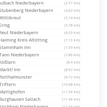
Julbach Niederbayern
(3.57 km)
Stubenberg Niederbayern
(4.62 km)
Wittibreut
(5.74 km)
Ering
(5.78 km)
Reut Niederbayern
(6.05 km)
Haiming Kreis Altötting
(7.13 km)
Stammham Inn
(7.39 km)
Tann Niederbayern
(7.86 km)
Kößlarn
(8.4 km)
Marktl Inn
(8.92 km)
Rotthalmünster
(9.72 km)
Triftern
(10.08 km)
Mattighofen
(11.36 km)
Burghausen Salzach
(11.46 km)
Kirchham Niederbayern
(12.16 km)