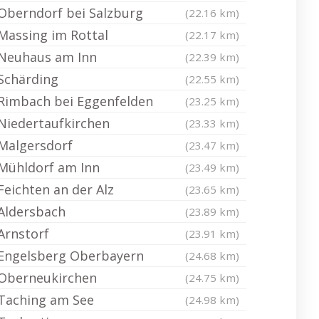
Oberndorf bei Salzburg
(22.16 km)
Massing im Rottal
(22.17 km)
Neuhaus am Inn
(22.39 km)
Schärding
(22.55 km)
Rimbach bei Eggenfelden
(23.25 km)
Niedertaufkirchen
(23.33 km)
Malgersdorf
(23.47 km)
Mühldorf am Inn
(23.49 km)
Feichten an der Alz
(23.65 km)
Aldersbach
(23.89 km)
Arnstorf
(23.91 km)
Engelsberg Oberbayern
(24.68 km)
Oberneukirchen
(24.75 km)
Taching am See
(24.98 km)