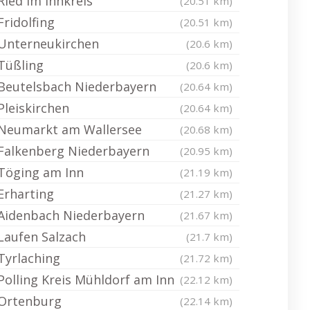
Ried im Innkreis
(20.51 km)
Fridolfing
(20.51 km)
Unterneukirchen
(20.6 km)
Tüßling
(20.6 km)
Beutelsbach Niederbayern
(20.64 km)
Pleiskirchen
(20.64 km)
Neumarkt am Wallersee
(20.68 km)
Falkenberg Niederbayern
(20.95 km)
Töging am Inn
(21.19 km)
Erharting
(21.27 km)
Aidenbach Niederbayern
(21.67 km)
Laufen Salzach
(21.7 km)
Tyrlaching
(21.72 km)
Polling Kreis Mühldorf am Inn
(22.12 km)
Ortenburg
(22.14 km)