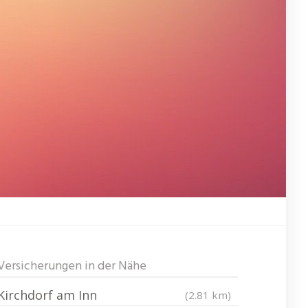
Versicherungen in der Nähe
Kirchdorf am Inn
(2.81 km)