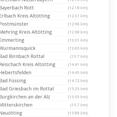
Bayerbach Rott
(12.18 km)
Erlbach Kreis Altötting
(12.37 km)
Postmünster
(12.96 km)
Mehring Kreis Altötting
(12.98 km)
Emmerting
(13.31 km)
Wurmannsquick
(13.65 km)
Bad Birnbach Rottal
(13.7 km)
Reischach Kreis Altötting
(14.41 km)
Hebertsfelden
(14.45 km)
Bad Füssing
(14.72 km)
Bad Griesbach im Rottal
(15.25 km)
Burgkirchen an der Alz
(15.55 km)
Mitterskirchen
(15.7 km)
Neuötting
(15.89 km)