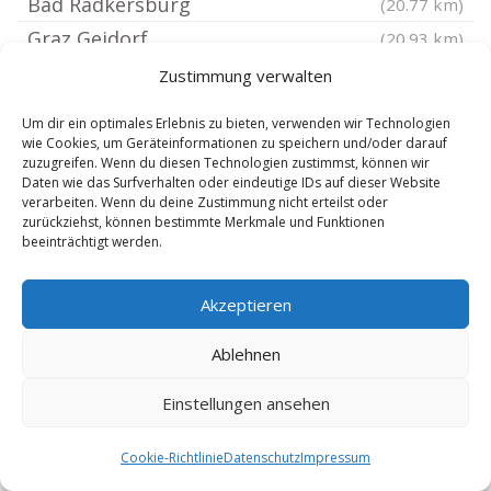
Bad Radkersburg
(20.77 km)
Graz Geidorf
(20.93 km)
Graz Lend
(21.39 km)
Zustimmung verwalten
Graz Eggenberg
(21.65 km)
Um dir ein optimales Erlebnis zu bieten, verwenden wir Technologien
Graz Mariatrost
(21.71 km)
wie Cookies, um Geräteinformationen zu speichern und/oder darauf
zuzugreifen. Wenn du diesen Technologien zustimmst, können wir
Graz Andritz
(22.04 km)
Daten wie das Surfverhalten oder eindeutige IDs auf dieser Website
verarbeiten. Wenn du deine Zustimmung nicht erteilst oder
Graz Gösting
(22.73 km)
zurückziehst, können bestimmte Merkmale und Funktionen
Graz
(23.42 km)
beeinträchtigt werden.
Fehring
(23.54 km)
Akzeptieren
Gleisdorf
(23.91 km)
Voitsberg
(26.1 km)
Ablehnen
Bärnbach
(28.74 km)
Einstellungen ansehen
Jennersdorf
(29.22 km)
Köflach
(29.52 km)
Cookie-Richtlinie
Datenschutz
Impressum
Fürstenfeld
(30.23 km)