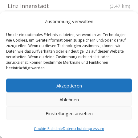
Linz Innenstadt
(3.47 km)
Linz Bindermichl Keferfeld
(3.95 km)
Zustimmung verwalten
Linz Froschberg
(4.04 km)
Linz Hafenviertel
(4.13 km)
Um dir ein optimales Erlebnis zu bieten, verwenden wir Technologien
wie Cookies, um Geräteinformationen zu speichern und/oder darauf
Linz Neue Heimat
(5.07 km)
zuzugreifen. Wenn du diesen Technologien zustimmst, können wir
Daten wie das Surfverhalten oder eindeutige IDs auf dieser Website
Linz Auwiesen
(5.1 km)
verarbeiten. Wenn du deine Zustimmung nicht erteilst oder
Leonding
zurückziehst, können bestimmte Merkmale und Funktionen
(5.5 km)
beeinträchtigt werden.
Gallneukirchen
(5.95 km)
Linz Kleinmünchen
(6.24 km)
Akzeptieren
Linz Ebelsberg
(7.49 km)
Ablehnen
Ansfelden
(9.08 km)
Pregarten
(10.87 km)
Einstellungen ansehen
Eferding
(12.69 km)
Cookie-Richtlinie
Datenschutz
Impressum
Marchtrenk
(13.77 km)