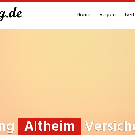
Home
Region
Bei
ung
Altheim
Versich