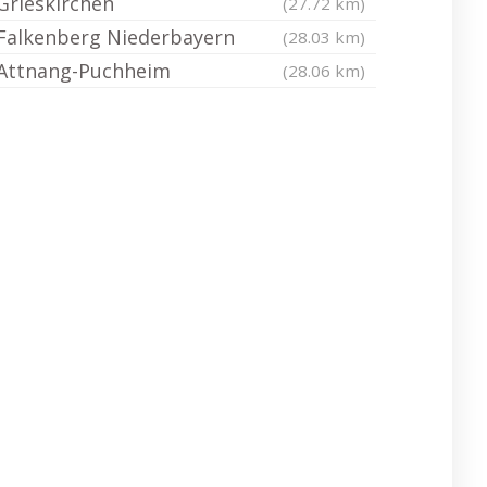
Grieskirchen
(27.72 km)
Falkenberg Niederbayern
(28.03 km)
Attnang-Puchheim
(28.06 km)