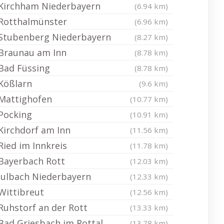
Kirchham Niederbayern
(6.94 km)
Rotthalmünster
(6.96 km)
Stubenberg Niederbayern
(8.27 km)
Braunau am Inn
(8.78 km)
Bad Füssing
(8.78 km)
Kößlarn
(9.6 km)
Mattighofen
(10.77 km)
Pocking
(10.91 km)
Kirchdorf am Inn
(11.56 km)
Ried im Innkreis
(11.78 km)
Bayerbach Rott
(12.03 km)
Julbach Niederbayern
(12.33 km)
Wittibreut
(12.56 km)
Ruhstorf an der Rott
(13.33 km)
Bad Griesbach im Rottal
(13.78 km)